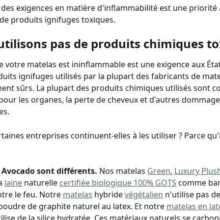
à des exigences en matière d'inflammabilité est une priorité 
 de produits ignifuges toxiques.
utilisons pas de produits chimiques to
e votre matelas est ininflammable est une exigence aux État
uits ignifuges utilisés par la plupart des fabricants de mat
ent sûrs. La plupart des produits chimiques utilisés sont 
é pour les organes, la perte de cheveux et d'autres dommage
es.
aines entreprises continuent-elles à les utiliser ? Parce qu'
 Avocado sont différents. 
Nos matelas 
Green
, 
Luxury Plus
a 
laine
 naturelle 
certifiée biologique 100% GOTS
 comme bar
tre le feu. Notre 
matelas
 hybride 
végétalien
 n'utilise pas d
poudre de graphite naturel au latex. Et notre 
matelas en lat
tilise de la silice hydratée. Ces matériaux naturels se carbon