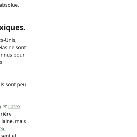
absolue, 
xiques.
s-Unis, 
elas ne sont 
connus pour 
s 
ils sont peu 
h
 et 
Latex
rière 
e laine, mais 
ex 
isent et 