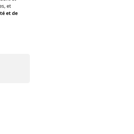
s, et
é et de 