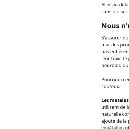
Aller au-del
sans utiliser
Nous n'
S'assurer qu
mais les prod
pas entièrem
leur toxicit
neurologiqu
Pourquoi cert
coûteux.
Les matelas
utilisent de l
naturelle con
ajoute de la 
végétalien
 u