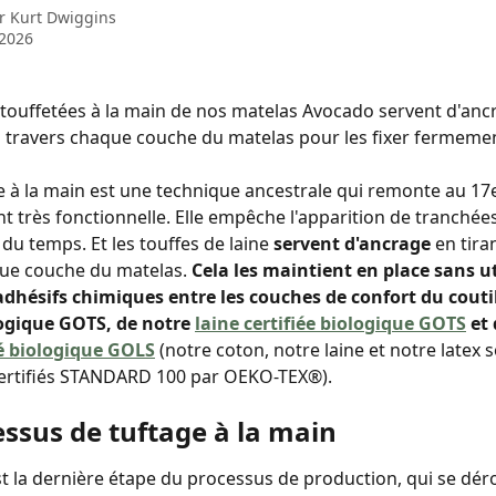
ar
Kurt Dwiggins
 2026
 touffetées à la main de nos matelas Avocado servent d'anc
l à travers chaque couche du matelas pour les fixer fermemen
e à la main est une technique ancestrale qui remonte au 17e s
t très fonctionnelle. Elle empêche l'apparition de tranchées
 du temps. Et les touffes de laine 
servent d'ancrage
 en tiran
ue couche du matelas. 
Cela les maintient en place sans ut
dhésifs chimiques entre les couches de confort du coutil
logique GOTS, de notre 
laine certifiée biologique GOTS
 et
ié biologique GOLS
(notre coton, notre laine et notre latex s
ertifiés STANDARD 100 par OEKO-TEX®).
essus de tuftage à la main
st la dernière étape du processus de production, qui se dér