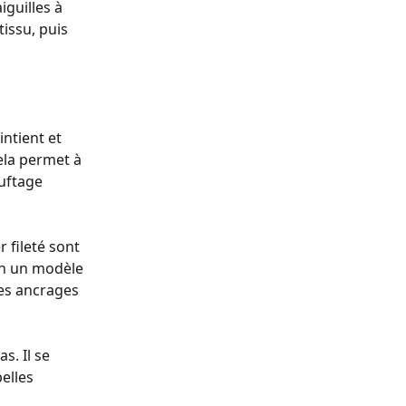
guilles à 
issu, puis 
ntient et 
ela permet à 
uftage 
 fileté sont 
on un modèle 
es ancrages 
s. Il se 
elles 