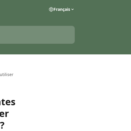
Français
tiliser
ntes
er
?