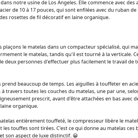
dans notre usine de Los Angeles. Elle commence avec des ai
acier de 10 à 17 pouces, qui sont enfilées avec du ruban de t
des rosettes de fil décoratif en laine organique.
s plaçons le matelas dans un compacteur spécialisé, qui mai
mement le matelas, tandis qu'il est tourné à la verticale. C
e deux personnes d'effectuer plus facilement le travail de t
 prend beaucoup de temps. Les aiguilles à touffeter en acier
à travers toutes les couches du matelas, une par une, sel
oigneusement prescrit, avant d'être attachées en bas avec d
 laine organique.
atelas entièrement touffeté, le compresseur libère le matela
et les touffes sont tirées. C'est ce qui donne au matelas ces b
t son aspect de luxe distinctif. 😀