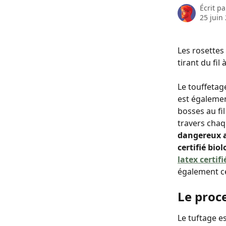
Écrit p
25 juin
Les rosettes
tirant du fi
Le touffetag
est égalemen
bosses au fil
travers chaq
dangereux a
certifié bio
latex certif
également c
Le proc
Le tuftage e