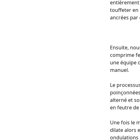
entièrement 
touffeter en 
ancrées par 
Ensuite, nou
comprime fer
une équipe d
manuel.
Le processus
poinçonnées 
alterné et s
en feutre de
Une fois le m
dilate alors 
ondulations e