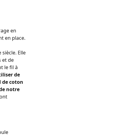
rage en 
t en place.
iècle. Elle 
 et de 
t le fil à 
iliser de 
 de coton 
 de notre 
ont 
oule 